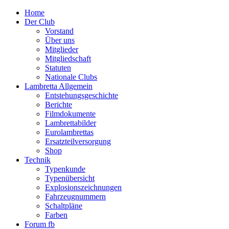
Home
Der Club
Vorstand
Über uns
Mitglieder
Mitgliedschaft
Statuten
Nationale Clubs
Lambretta Allgemein
Entstehungsgeschichte
Berichte
Filmdokumente
Lambrettabilder
Eurolambrettas
Ersatzteilversorgung
Shop
Technik
Typenkunde
Typenübersicht
Explosionszeichnungen
Fahrzeugnummern
Schaltpläne
Farben
Forum fb