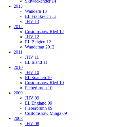
Skiweekender 14
2013
Wandern 13
EL Frankreich 13
JHV 13
2012
Customshow Ried 12
JHV 12
EL Belgien 12
Wandertag 2012
2011
JHV 11
EL Irland 11
2010
JHV 10
EL Spanien 10
Customshow Ried 10
Fieberbrunn 10
2009
JHV 09
EL England 09
Fieberbrunn 09
Customshow Minga 09
2008
JHV 08