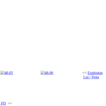
<<
Explosion
Lui / Vega
o FD
>>