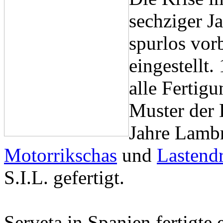
sechziger J
spurlos vor
eingestellt.
alle Fertig
Muster der 
Jahre Lambre
Motorrikschas
und
Lastendr
S.I.L. gefertigt.
Serveta in Spanien fertigte 