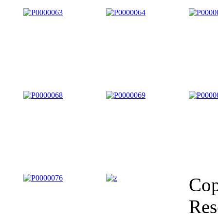
Cop
Res