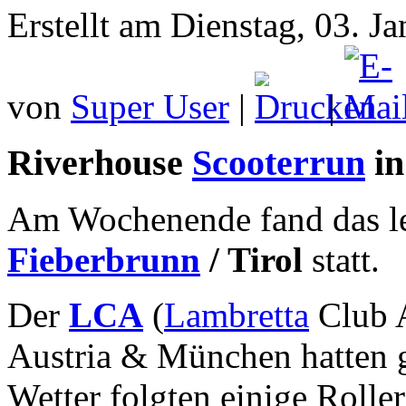
Erstellt am Dienstag, 03. J
von
Super User
|
|
Riverhouse
Scooterrun
in
Am Wochenende fand das leg
Fieberbrunn
/ Tirol
statt.
Der
LCA
(
Lambretta
Club A
Austria & München hatten g
Wetter folgten einige Rolle