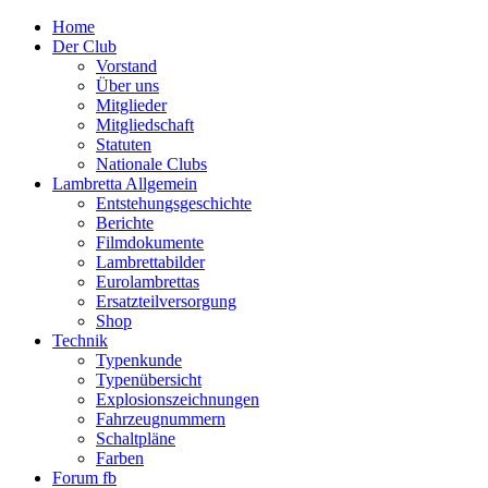
Home
Der Club
Vorstand
Über uns
Mitglieder
Mitgliedschaft
Statuten
Nationale Clubs
Lambretta Allgemein
Entstehungsgeschichte
Berichte
Filmdokumente
Lambrettabilder
Eurolambrettas
Ersatzteilversorgung
Shop
Technik
Typenkunde
Typenübersicht
Explosionszeichnungen
Fahrzeugnummern
Schaltpläne
Farben
Forum fb