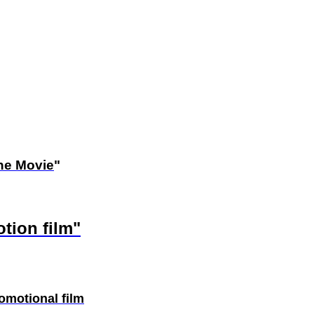
e Movie
"
otion film
"
romotional film