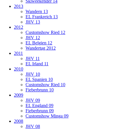
Skiweekender 14
2013
Wandern 13
EL Frankreich 13
JHV 13
2012
Customshow Ried 12
JHV 12
EL Belgien 12
Wandertag 2012
2011
JHV 11
EL Irland 11
2010
JHV 10
EL Spanien 10
Customshow Ried 10
Fieberbrunn 10
2009
JHV 09
EL England 09
Fieberbrunn 09
Customshow Minga 09
2008
JHV 08