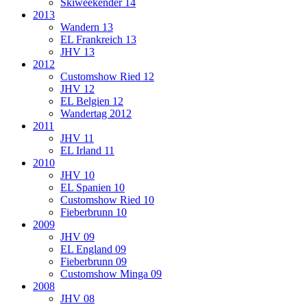
Skiweekender 14
2013
Wandern 13
EL Frankreich 13
JHV 13
2012
Customshow Ried 12
JHV 12
EL Belgien 12
Wandertag 2012
2011
JHV 11
EL Irland 11
2010
JHV 10
EL Spanien 10
Customshow Ried 10
Fieberbrunn 10
2009
JHV 09
EL England 09
Fieberbrunn 09
Customshow Minga 09
2008
JHV 08