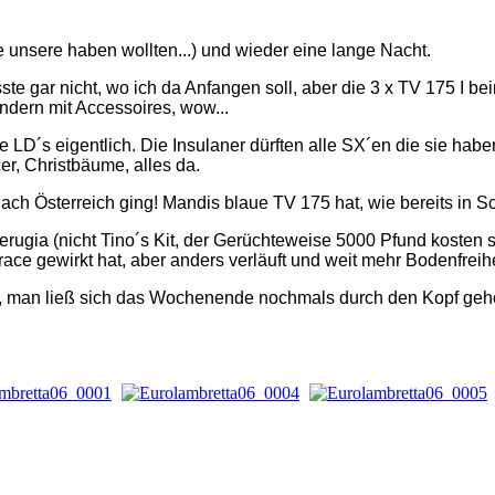
e unsere haben wollten...) und wieder eine lange Nacht.
 gar nicht, wo ich da Anfangen soll, aber die 3 x TV 175 I bei
ndern mit Accessoires, wow...
 LD´s eigentlich. Die Insulaner dürften alle SX´en die sie haben
er, Christbäume, alles da.
ach Österreich ging! Mandis blaue TV 175 hat, wie bereits in 
erugia (nicht Tino´s Kit, der Gerüchteweise 5000 Pfund kosten s
ce gewirkt hat, aber anders verläuft und weit mehr Bodenfreihe
, man ließ sich das Wochenende nochmals durch den Kopf gehen