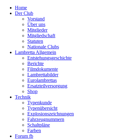
Home
Der Club
Vorstand
Über uns
Mitglieder
Mitgliedschaft
Statuten
Nationale Clubs
Lambretta Allgemein
Entstehungsgeschichte
Berichte
Filmdokumente
Lambrettabilder
Eurolambrettas
Ersatzteilversorgung
Shop
Technik
Typenkunde
Typenübersicht
Explosionszeichnungen
Fahrzeugnummern
Schaltpläne
Farben
Forum fb