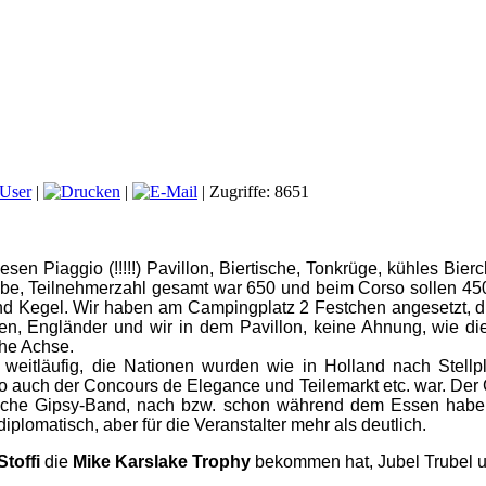
 User
|
|
| Zugriffe: 8651
esen Piaggio (!!!!!) Pavillon, Biertische, Tonkrüge, kühles Bi
 habe, Teilnehmerzahl gesamt war 650 und beim Corso sollen 45
und Kegel. Wir haben am Campingplatz 2 Festchen angesetzt, 
n, Engländer und wir in dem Pavillon, keine Ahnung, wie die
che Achse.
weitläufig, die Nationen wurden wie in Holland nach Stellpl
 wo auch der Concours de Elegance und Teilemarkt etc. war. De
kliche Gipsy-Band, nach bzw. schon während dem Essen habe
lomatisch, aber für die Veranstalter mehr als deutlich.
Stoffi
die
Mike Karslake Trophy
bekommen hat, Jubel Trubel u