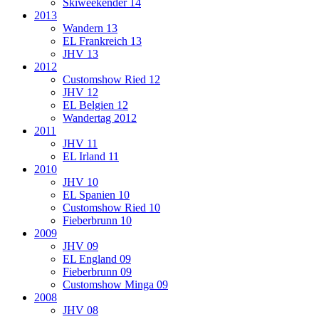
Skiweekender 14
2013
Wandern 13
EL Frankreich 13
JHV 13
2012
Customshow Ried 12
JHV 12
EL Belgien 12
Wandertag 2012
2011
JHV 11
EL Irland 11
2010
JHV 10
EL Spanien 10
Customshow Ried 10
Fieberbrunn 10
2009
JHV 09
EL England 09
Fieberbrunn 09
Customshow Minga 09
2008
JHV 08