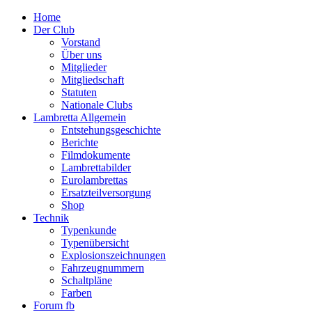
Home
Der Club
Vorstand
Über uns
Mitglieder
Mitgliedschaft
Statuten
Nationale Clubs
Lambretta Allgemein
Entstehungsgeschichte
Berichte
Filmdokumente
Lambrettabilder
Eurolambrettas
Ersatzteilversorgung
Shop
Technik
Typenkunde
Typenübersicht
Explosionszeichnungen
Fahrzeugnummern
Schaltpläne
Farben
Forum fb