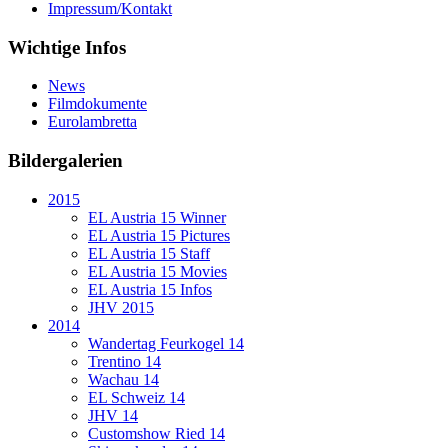
Impressum/Kontakt
Wichtige Infos
News
Filmdokumente
Eurolambretta
Bildergalerien
2015
EL Austria 15 Winner
EL Austria 15 Pictures
EL Austria 15 Staff
EL Austria 15 Movies
EL Austria 15 Infos
JHV 2015
2014
Wandertag Feurkogel 14
Trentino 14
Wachau 14
EL Schweiz 14
JHV 14
Customshow Ried 14