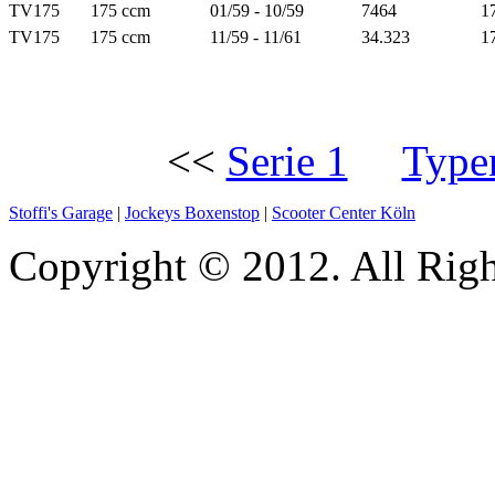
TV175
175 ccm
01/59 - 10/59
7464
1
TV175
175 ccm
11/59 - 11/61
34.323
1
<<
Serie 1
Type
Stoffi's Garage
|
Jockeys Boxenstop
|
Scooter Center Köln
Copyright © 2012. All Righ