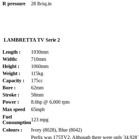
R pressure
28 lb/sq.in
LAMBRETTA TV Serie 2
Length :
1930mm
Width:
710mm
Height :
1060mm
Weight :
115kg
Capacity :
175cc
Bore :
62mm
Stroke :
58mm
Power :
8.6hp @ 6,000 rpm
Max speed
65mph
Fuel
123 mpg
Consumption
Colours :
Ivory (8028), Blue (8042)
Prefix was 175TV2. Although there were only 34,928