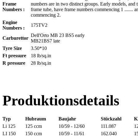
Frame
numbers are in two distinct groups. Early models, and t
Numbers :
frame tube, have frame numbers commencing 1 ....... a
commencing 2.
Engine
175TV2
Numbers :
Dell'Orto MB 23 BS5 early
Carburettor
MB21BS7 late
Tyre Size
3.50*10
Ft pressure
18 lb/sq.in
R pressure
28 lb/sq.in
Produktionsdetails
Typ
Hubraum
Baujahr
Stückzahl
K
Li 125
125 ccm
10/59 - 12/60
111.087
1
LI 150
150 ccm
10/59 - 11/61
162.040
1