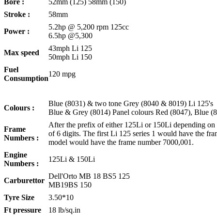
Bore :
52mm (125) 58mm (150)
Stroke :
58mm
5.2hp @ 5,200 rpm 125cc
Power :
6.5hp @5,300
43mph Li 125
Max speed
50mph Li 150
Fuel
120 mpg
Consumption
Blue (8031) & two tone Grey (8040 & 8019) Li 125's
Colours :
Blue & Grey (8014) Panel colours Red (8047), Blue (
After the prefix of either 125Li or 150Li depending on 
Frame
of 6 digits. The first Li 125 series 1 would have the f
Numbers :
model would have the frame number 7000,001.
Engine
125Li & 150Li
Numbers :
Dell'Orto MB 18 BS5 125
Carburettor
MB19BS 150
Tyre Size
3.50*10
Ft pressure
18 lb/sq.in