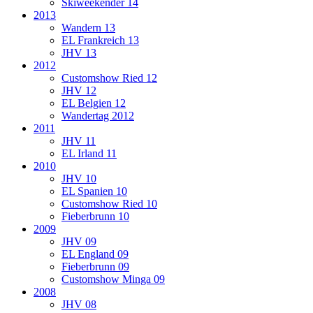
Skiweekender 14
2013
Wandern 13
EL Frankreich 13
JHV 13
2012
Customshow Ried 12
JHV 12
EL Belgien 12
Wandertag 2012
2011
JHV 11
EL Irland 11
2010
JHV 10
EL Spanien 10
Customshow Ried 10
Fieberbrunn 10
2009
JHV 09
EL England 09
Fieberbrunn 09
Customshow Minga 09
2008
JHV 08