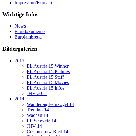
Impressum/Kontakt
Wichtige Infos
News
Filmdokumente
Eurolambretta
Bildergalerien
2015
EL Austria 15 Winner
EL Austria 15 Pictures
EL Austria 15 Staff
EL Austria 15 Movies
EL Austria 15 Infos
JHV 2015
2014
Wandertag Feurkogel 14
Trentino 14
Wachau 14
EL Schweiz 14
JHV 14
Customshow Ried 14