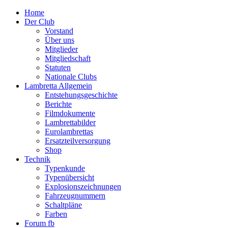
Home
Der Club
Vorstand
Über uns
Mitglieder
Mitgliedschaft
Statuten
Nationale Clubs
Lambretta Allgemein
Entstehungsgeschichte
Berichte
Filmdokumente
Lambrettabilder
Eurolambrettas
Ersatzteilversorgung
Shop
Technik
Typenkunde
Typenübersicht
Explosionszeichnungen
Fahrzeugnummern
Schaltpläne
Farben
Forum fb